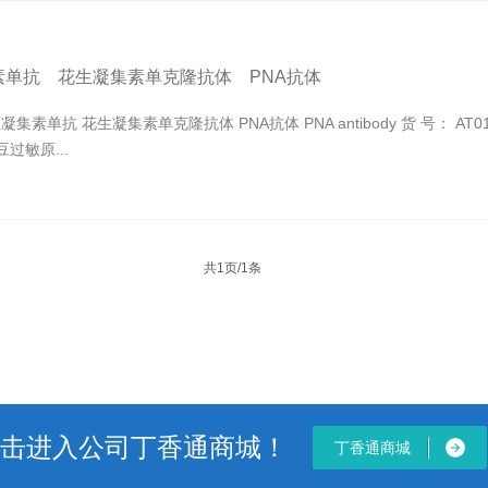
单抗 花生凝集素单克隆抗体 PNA抗体
素单抗 花生凝集素单克隆抗体 PNA抗体 PNA antibody 货 号： AT
过敏原...
共1页/1条
击进入公司丁香通商城！
丁香通商城