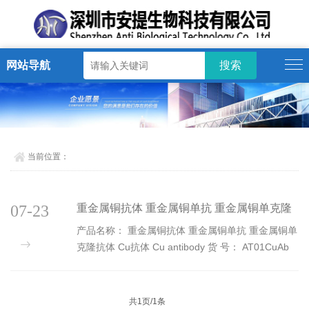
网站导航
当前位置：
07-23
重金属铜抗体 重金属铜单抗 重金属铜单克隆
抗体 Cu抗体 Cu antibody
产品名称： 重金属铜抗体 重金属铜单抗 重金属铜单
克隆抗体 Cu抗体 Cu antibody 货 号： AT01CuAb
抗 体 名： 抗重金属铜单克隆抗体 抗体英文名：
Copper Monoclonal antibody 供 应 商： 安提生物
公司长期...
共1页/1条