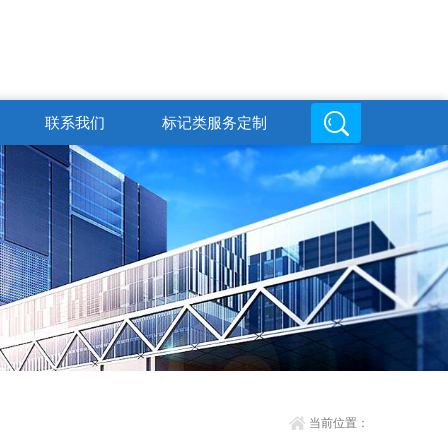
联系我们
标记类服务定制
邮箱地址
QQ客服
3084204316@qq.com
3084204316
当前位置：