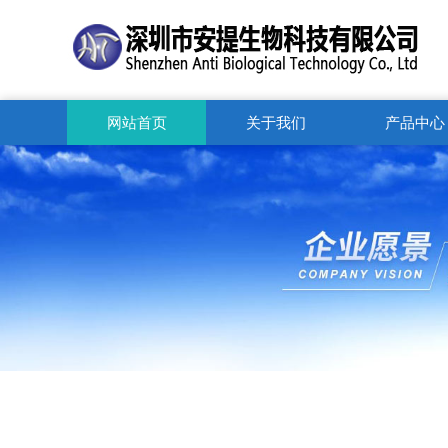
网站首页
关于我们
产品中心