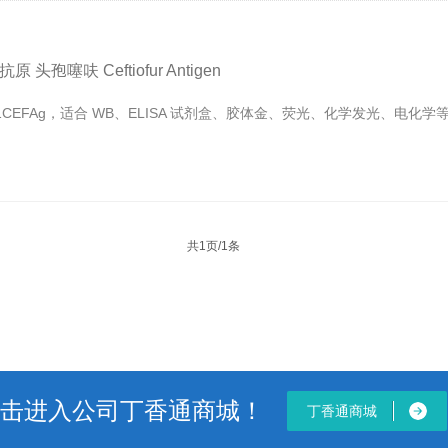
孢噻呋 Ceftiofur Antigen
01CEFAg，适合 WB、ELISA 试剂盒、胶体金、荧光、化学发光、电化
共1页/1条
击进入公司丁香通商城！
丁香通商城