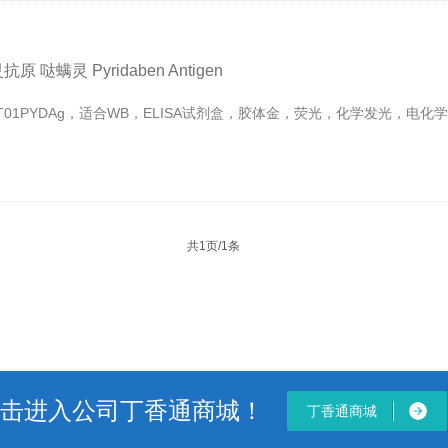
 哒螨灵 Pyridaben Antigen
是AT01PYDAg，适合WB，ELISA试剂盒，胶体金，荧光，化学发光，电
共1页/1条
击进入公司丁香通商城！
丁香通商城