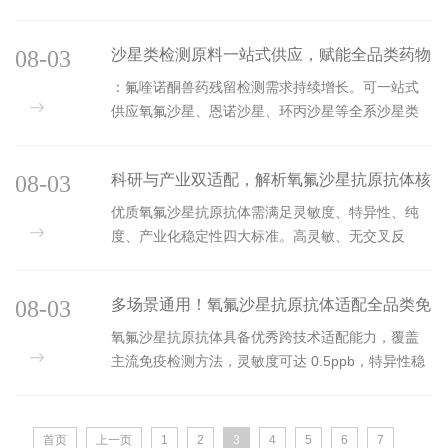
纸、高端诊断产品开发，稳定供货助力企业缩短研
发周期，推动兽药检测行业标准化发...
08-03
沙星类检测原料一站式供应，赋能全品类药物
残留检测
：氟喹诺酮兽药残留检测需求持续增长。可一站式
供应氧氟沙星、恩诺沙星、环丙沙星等全系沙星类
抗原抗体，统一质控标准，适配多类检测平台，服
务科研机构与快检企业搭建完整产...
08-03
科研与产业双适配，解析氧氟沙星抗原抗体核
心质控标准
优质氧氟沙星抗原抗体需满足灵敏度、特异性、纯
度、产业化稳定性四大标准。高灵敏、无交叉反
应，适配各类免疫技术，兼顾高校科研实验与检测
试剂企业规模化生产需求。...
08-03
多场景通用！氧氟沙星抗原抗体适配全品类免
疫检测研发
氧氟沙星抗原抗体具备优秀跨技术适配能力，覆盖
主流免疫检测方法，灵敏度可达 0.5ppb，特异性稳
定，规避交叉反应，降低企业研发采购成本，适配
科研实验与快检产品规模化生产。...
首页
上一页
1
2
3
4
5
6
7