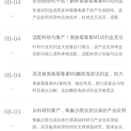
08-04
告别假阳性干扰！解析黄曲霉毒素M1试剂盒
的高特异性检测优势
常规试剂盒易受多种霉菌毒素干扰产生假阳性。该
产品依托特异性抗体技术，杜绝交叉反应，搭配
0.5ppb高精度，适配复杂样本检测，规避质检误差
与安全风险。...
08-04
适配科研与量产！黄曲霉毒素M1试剂盒灵活
采购与原料选配方案详解
针对行业试剂盒大批量起订痛点，该产品支持单盒
采购与核心原料单独选配，适配科研小实验与企业
量产质检。搭配可拆卸孔板与全套实操服务，兼顾
灵活度与实用性。...
08-04
高灵敏黄曲霉毒素M1酶联免疫试剂盒，助力
筑牢食品安全防线
黄曲霉毒素M1毒性强、稳定性高，易污染食品与饲
料且难以分解。这款酶联免疫试剂盒灵敏度达
0.5ppb，可精准筛查微量毒素，可拆卸孔板适配多
场景，配套完善服务，高效助力食品饲料安...
08-03
从科研到量产，氧氟沙星抗原抗体的产业应用
价值解析
氧氟沙星抗原抗体打通基础科研与产业化应用链
路。高灵敏高特异性特性支撑课题研究、胶体金试